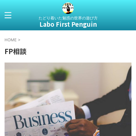
たどり着いた魅惑の世界の遊び方
Labo First Penguin
HOME
>
FP相談