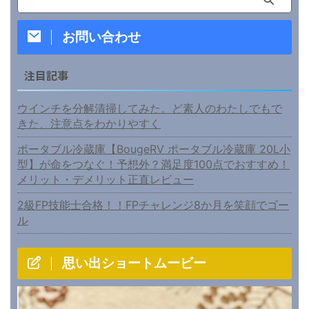
お問い合わせ
注目記事
ウインチを分解清掃してみた。ど素人のわたしでもで
きた、注意点をわかりやすく
ポータブル冷蔵庫【BougeRV ポータブル冷蔵庫 20L小
型】が命をつなぐ！予想外？満足度100点でおすすめ！
メリット・デメリット正直レビュー
2級FP技能士合格！！FPチャレンジ8か月を笑顔でゴー
ル
思い出ショートムービー