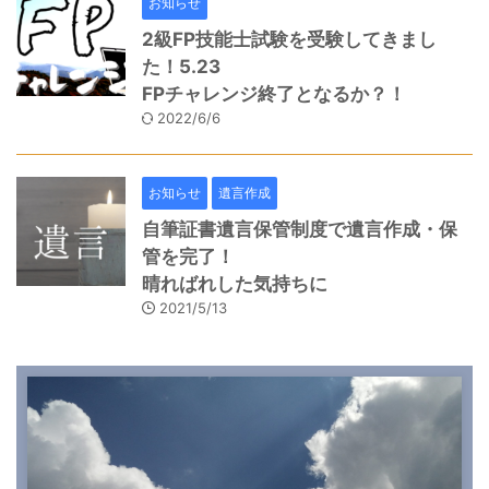
お知らせ
2級FP技能士試験を受験してきまし
た！5.23
FPチャレンジ終了となるか？！
2022/6/6
お知らせ
遺言作成
自筆証書遺言保管制度で遺言作成・保
管を完了！
晴ればれした気持ちに
2021/5/13